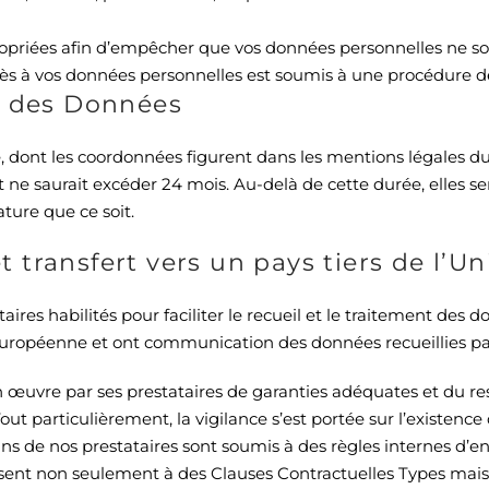
priées afin d’empêcher que vos données personnelles ne soie
accès à vos données personnelles est soumis à une procédure 
on des Données
 dont les coordonnées figurent dans les mentions légales du
t ne saurait excéder
24
mois
. Au-delà de cette durée, elles s
ture que ce soit.
 et transfert vers un pays tiers de l
ires habilités pour faciliter le recueil et le traitement d
uropéenne et ont communication des données recueillies par l
uvre par ses prestataires de garanties adéquates et du res
Tout particulièrement, la vigilance s’est portée sur l’existe
tains de nos prestataires sont soumis à des règles internes d’e
sent non seulement à des Clauses Contractuelles Types mais