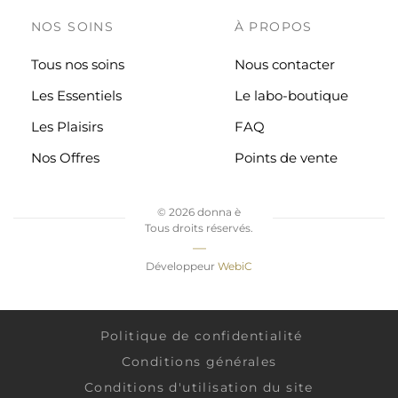
NOS SOINS
À PROPOS
Tous nos soins
Nous contacter
Les Essentiels
Le labo-boutique
Les Plaisirs
FAQ
Nos Offres
Points de vente
©
2026 donna è
Tous droits réservés.
—
Développeur
WebiC
Politique de confidentialité
Conditions générales
Conditions d'utilisation du site