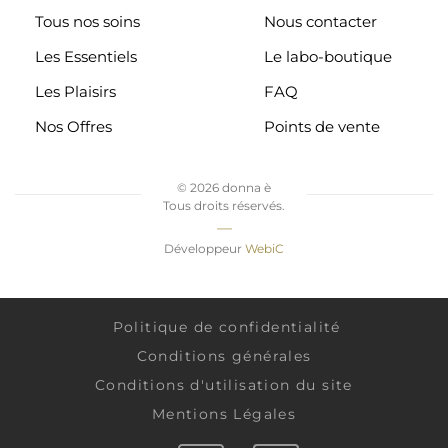
Tous nos soins
Nous contacter
Les Essentiels
Le labo-boutique
Les Plaisirs
FAQ
Nos Offres
Points de vente
©
2026 donna è
Tous droits réservés.
—
Développeur
WebiC
Politique de confidentialité
Conditions générales
Conditions d'utilisation du site
Mentions Légales