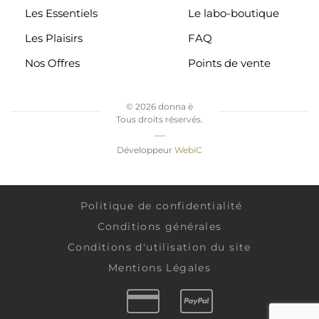
Les Essentiels
Le labo-boutique
Les Plaisirs
FAQ
Nos Offres
Points de vente
©
2026 donna è
Tous droits réservés.
—
Développeur
WebiC
Politique de confidentialité
Conditions générales
Conditions d'utilisation du site
Mentions Légales